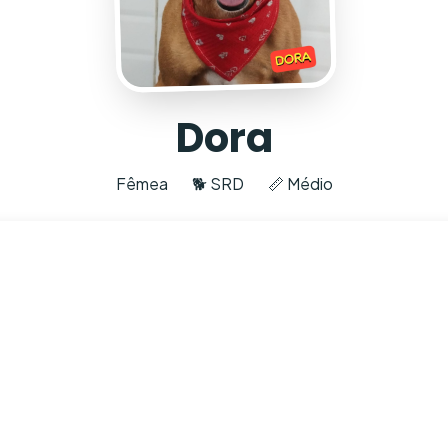
Dora
Fêmea
🐕 SRD
📏 Médio