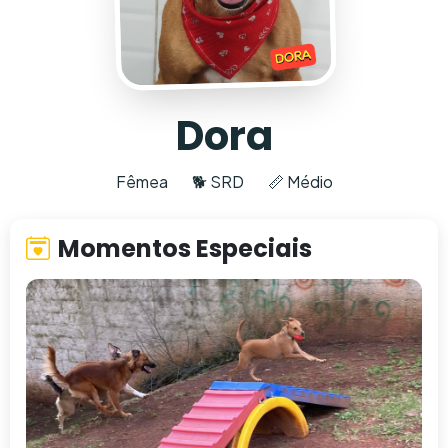
Dora
Fêmea
🐕 SRD
📏 Médio
Momentos Especiais