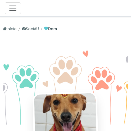
Início
SociAU
Dora